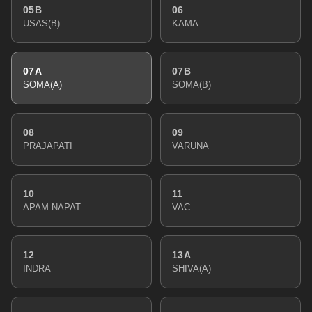
05B
06
USAS(B)
KAMA
07A
07B
SOMA(A)
SOMA(B)
08
09
PRAJAPATI
VARUNA
10
11
APAM NAPAT
VAC
12
13A
INDRA
SHIVA(A)