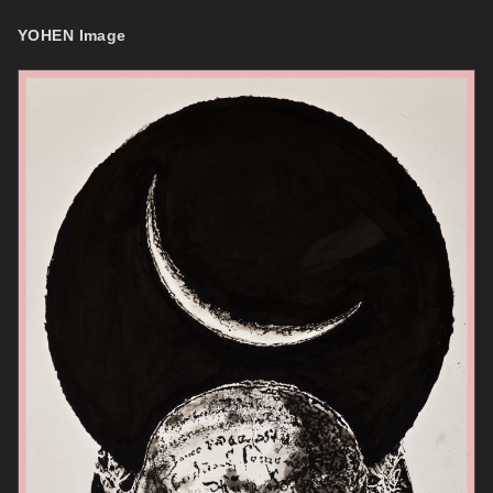
コ
ナ
ン
ビ
YOHEN Image
テ
ゲ
ン
ー
ツ
シ
へ
ョ
ス
ン
キ
に
ッ
移
プ
動