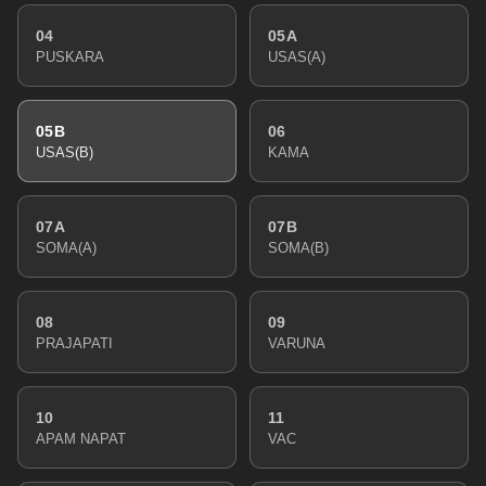
04
05A
PUSKARA
USAS(A)
05B
06
USAS(B)
KAMA
07A
07B
SOMA(A)
SOMA(B)
08
09
PRAJAPATI
VARUNA
10
11
APAM NAPAT
VAC