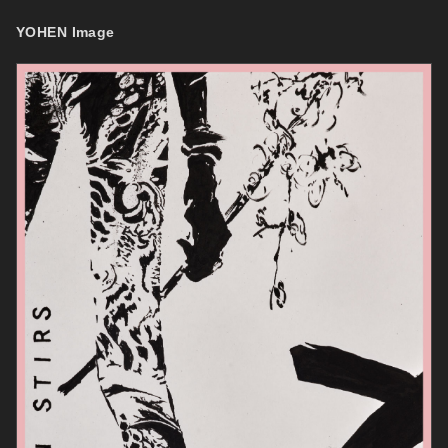
コ
ナ
ン
ビ
YOHEN Image
テ
ゲ
ン
ー
ツ
シ
へ
ョ
ス
ン
キ
に
ッ
移
プ
動