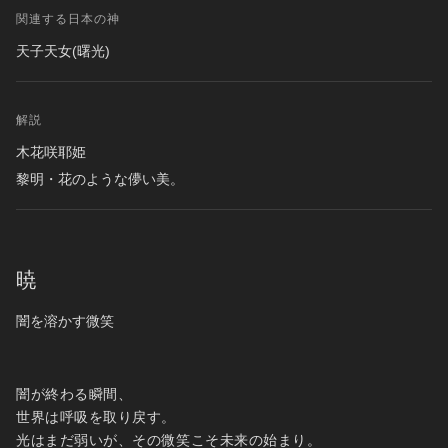
関連する日本の神
天子天女(曙光)
解説
木花咲耶姫
黎明・花のような儚い美。
暁
闇を溶かす微笑
闇が終わる瞬間、
世界は呼吸を取り戻す。
光はまだ弱いが、その微笑こそ未来の始まり。