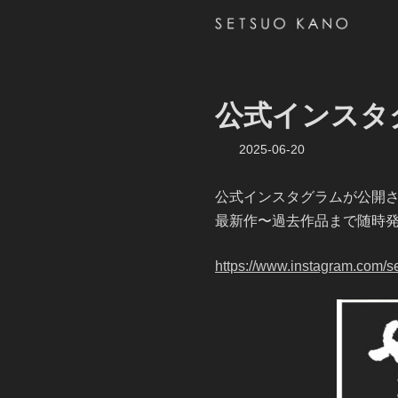
コ
ナ
ン
ビ
テ
ゲ
ン
ー
ツ
シ
へ
ョ
公式インスタ
ス
ン
キ
に
最
2025-06-20
ッ
移
終
プ
動
更
公式インスタグラムが公開
新
日
最新作〜過去作品まで随時
時
:
https://www.instagram.com/